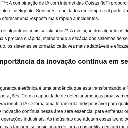
oT**: A combinação de IA com Internet das Coisas (IoT) propor
nte e inteligente. Sensores conectados em tempo real poderã
a oferecer uma resposta mais rápida a incidentes.
de algoritmos mais sofisticados**: A evolução dos algoritmos d
ais precisa e rápida, melhorando a eficácia dos sistemas de 
uo, os sistemas se tornarão cada vez mais adaptáveis e eficaze
mportância da inovação contínua em s
egurança eletrônica é uma tendência que está transformando a 
operações. Com a capacidade de detectar ameaças proativament
eracional, a IA se torna uma ferramenta indispensável para qu
A inovação contínua nessa área será essencial para enfrentar os
 operações industriais. As indústrias que adotam essas tecnol
, mas também se posicionam de forma competitiva em um mer