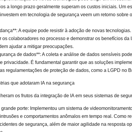
cios a longo prazo geralmente superam os custos iniciais. Um e
investem em tecnologia de segurança veem um retorno sobre 
dança**: A equipe pode resistir à adoção de novas tecnologias. 
r os colaboradores no processo e demonstrar os benefícios da
dem ajudar a mitigar preocupações.
gurança de dados**: A coleta e análise de dados sensíveis pod
e privacidade. É fundamental garantir que as soluções implem
as regulamentações de proteção de dados, como a LGPD no Br
trias que adotaram IA na segurança
olheram os frutos da integração de IA em seus sistemas de segu
de grande porte: Implementou um sistema de videomonitoramento
r intrusões e comportamentos anômalos em tempo real. Como r
cidentes de segurança, além de maior agilidade na resposta op