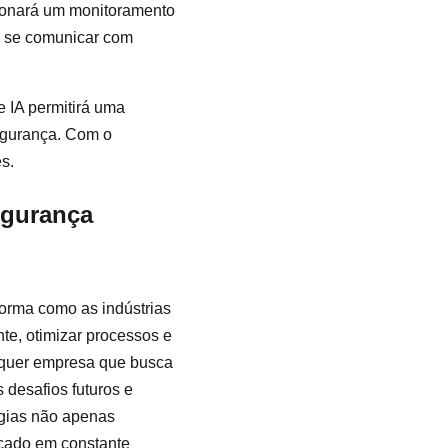
cionará um monitoramento
o se comunicar com
e IA permitirá uma
segurança. Com o
s.
egurança
forma como as indústrias
e, otimizar processos e
alquer empresa que busca
 desafios futuros e
ogias não apenas
cado em constante