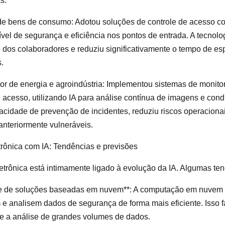
s.
r de bens de consumo: Adotou soluções de controle de acesso c
nível de segurança e eficiência nos pontos de entrada. A tecnol
o dos colaboradores e reduziu significativamente o tempo de esp
.
or de energia e agroindústria: Implementou sistemas de monito
il acesso, utilizando IA para análise contínua de imagens e con
cidade de prevenção de incidentes, reduziu riscos operaciona
 anteriormente vulneráveis.
trônica com IA: Tendências e previsões
etrônica está intimamente ligado à evolução da IA. Algumas te
e de soluções baseadas em nuvem**: A computação em nuvem p
e analisem dados de segurança de forma mais eficiente. Isso fa
 e a análise de grandes volumes de dados.