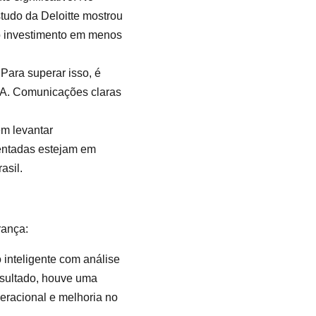
studo da Deloitte mostrou
o investimento em menos
Para superar isso, é
 IA. Comunicações claras
em levantar
entadas estejam em
asil.
rança:
 inteligente com análise
esultado, houve uma
eracional e melhoria no