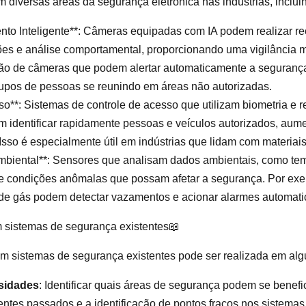
m diversas áreas da segurança eletrônica nas indústrias, inclui
to Inteligente**: Câmeras equipadas com IA podem realizar re
ões e análise comportamental, proporcionando uma vigilância 
ação de câmeras que podem alertar automaticamente a seguranç
upos de pessoas se reunindo em áreas não autorizadas.
so**: Sistemas de controle de acesso que utilizam biometria e
 identificar rapidamente pessoas e veículos autorizados, au
Isso é especialmente útil em indústrias que lidam com materiais
mbiental**: Sensores que analisam dados ambientais, como te
re condições anômalas que possam afetar a segurança. Por ex
 de gás podem detectar vazamentos e acionar alarmes automat
 sistemas de segurança existentes📖
m sistemas de segurança existentes pode ser realizada em al
sidades
: Identificar quais áreas de segurança podem se benefic
dentes passados e a identificação de pontos fracos nos sistemas 