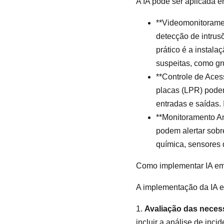
A IA pode ser aplicada e
**Videomonitoramen
detecção de intrus
prático é a instal
suspeitas, como gr
**Controle de Aces
placas (LPR) podem
entradas e saídas. 
**Monitoramento A
podem alertar sob
química, sensores
Como implementar IA em
A implementação da IA e
1.
Avaliação das neces
incluir a análise de inci