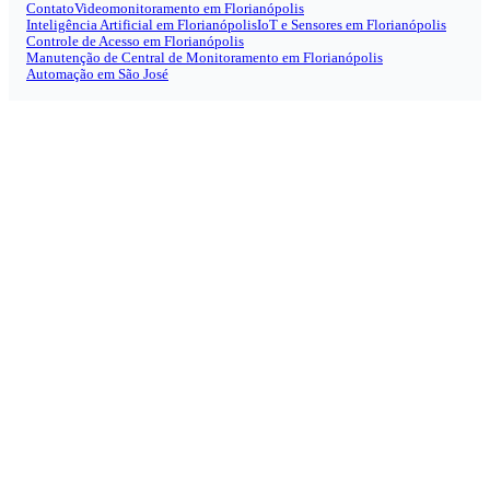
Contato
Videomonitoramento em Florianópolis
Inteligência Artificial em Florianópolis
IoT e Sensores em Florianópolis
Controle de Acesso em Florianópolis
Manutenção de Central de Monitoramento em Florianópolis
Automação em São José