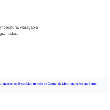
emperatura, vibração e
ogramadas.
utomação em Betim
Manutenção de Central de Monitoramento em Betim