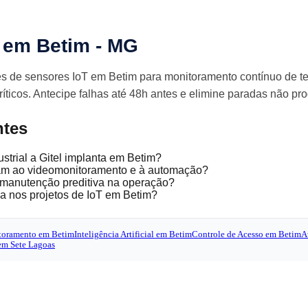
 em Betim - MG
es de sensores IoT em Betim para monitoramento contínuo de t
ticos. Antecipe falhas até 48h antes e elimine paradas não pr
ntes
strial a Gitel implanta em Betim?
ram ao videomonitoramento e à automação?
 manutenção preditiva na operação?
a nos projetos de IoT em Betim?
toramento em Betim
Inteligência Artificial em Betim
Controle de Acesso em Betim
A
 em Sete Lagoas