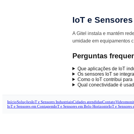
IoT e Sensores
A Gitel instala e mantém red
umidade em equipamentos crí
Perguntas freque
Que aplicações de IoT indu
Os sensores IoT se integ
Como o IoT contribui para
Qual conectividade é usad
Início
Soluções
IoT e Sensores Industriais
Cidades atendidas
Contato
Videomoni
IoT e Sensores em Contagem
IoT e Sensores em Belo Horizonte
IoT e Sensores