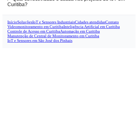
Curitiba?
Início
Soluções
IoT e Sensores Industriais
Cidades atendidas
Contato
Videomonitoramento em Curitiba
Inteligência Artificial em Curitiba
Controle de Acesso em Curitiba
Automação em Curitiba
Manutenção de Central de Monitoramento em Curitiba
IoT e Sensores em São José dos Pinhais