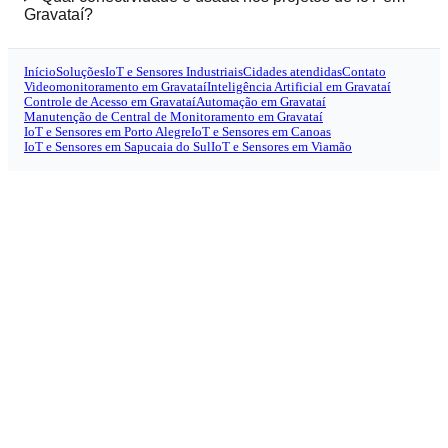
Gravataí?
Início
Soluções
IoT e Sensores Industriais
Cidades atendidas
Contato
Videomonitoramento em Gravataí
Inteligência Artificial em Gravataí
Controle de Acesso em Gravataí
Automação em Gravataí
Manutenção de Central de Monitoramento em Gravataí
IoT e Sensores em Porto Alegre
IoT e Sensores em Canoas
IoT e Sensores em Sapucaia do Sul
IoT e Sensores em Viamão