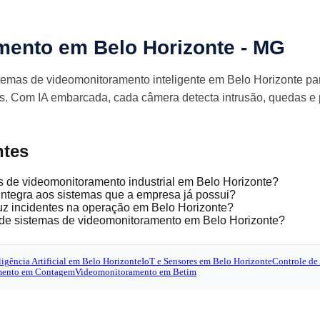
mento em Belo Horizonte - MG
istemas de videomonitoramento inteligente em Belo Horizonte par
cas. Com IA embarcada, cada câmera detecta intrusão, quedas e 
ntes
os de videomonitoramento industrial em Belo Horizonte?
ntegra aos sistemas que a empresa já possui?
uz incidentes na operação em Belo Horizonte?
e sistemas de videomonitoramento em Belo Horizonte?
ligência Artificial em Belo Horizonte
IoT e Sensores em Belo Horizonte
Controle de
mento em Contagem
Videomonitoramento em Betim