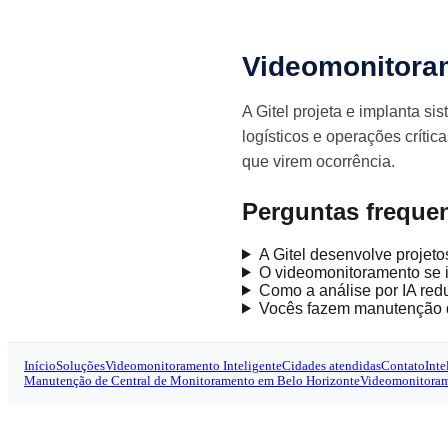
Videomonitora
A Gitel projeta e implanta s
logísticos e operações críti
que virem ocorrência.
Perguntas freque
A Gitel desenvolve projet
O videomonitoramento se i
Como a análise por IA red
Vocês fazem manutenção d
Início
Soluções
Videomonitoramento Inteligente
Cidades atendidas
Contato
Inte
Manutenção de Central de Monitoramento em Belo Horizonte
Videomonitora