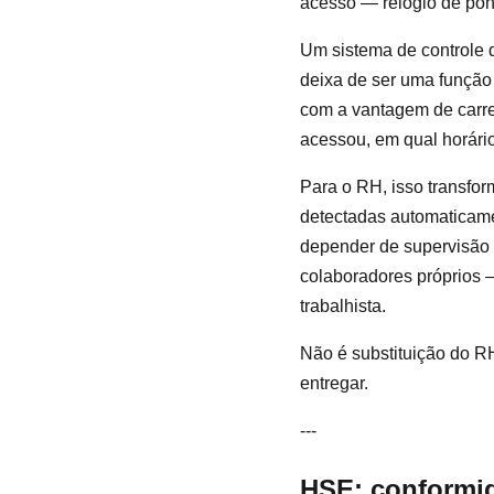
acesso — relógio de pon
Um sistema de controle 
deixa de ser uma função
com a vantagem de carre
acessou, em qual horário
Para o RH, isso transfor
detectadas automaticame
depender de supervisão 
colaboradores próprios 
trabalhista.
Não é substituição do 
entregar.
---
HSE: conformid