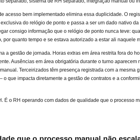
to separado, sistema de RH separado, integração manual ou in
de acesso bem implementado elimina essa duplicidade. O regist
 exclusiva do relógio de ponto e passa a ser um dado nativo d
gar consigo informação que o relógio de ponto nunca teve: qua
, por quanto tempo e se estava autorizado a estar ali naquele
ma a gestão de jornada. Horas extras em área restrita fora do ho
nte. Ausências em área obrigatória durante o turno aparecem 
manual. Terceirizados têm presença registrada com a mesma g
— o que impacta diretamente a gestão de contratos e a conform
RH. É o RH operando com dados de qualidade que o processo 
ade que o processo manual não escal