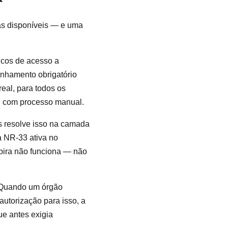
as disponíveis — e uma
icos de acesso a
anhamento obrigatório
eal, para todos os
el com processo manual.
es resolve isso na camada
a NR-33 ativa no
xpira não funciona — não
. Quando um órgão
utorização para isso, a
ue antes exigia