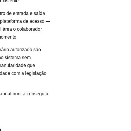
existente.
ro de entrada e saída
a plataforma de acesso —
l área o colaborador
 momento.
rário autorizado são
no sistema sem
ranularidade que
idade com a legislação
manual nunca conseguiu
a