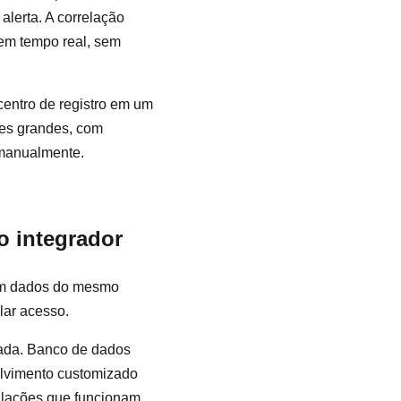
alerta. A correlação
em tempo real, sem
centro de registro em um
tes grandes, com
 manualmente.
o integrador
om dados do mesmo
lar acesso.
lada. Banco de dados
olvimento customizado
talações que funcionam