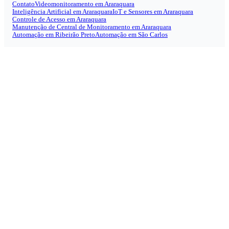
Contato
Videomonitoramento em Araraquara
Inteligência Artificial em Araraquara
IoT e Sensores em Araraquara
Controle de Acesso em Araraquara
Manutenção de Central de Monitoramento em Araraquara
Automação em Ribeirão Preto
Automação em São Carlos