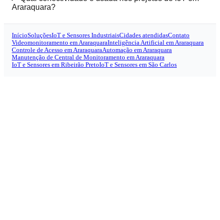
Araraquara?
Início
Soluções
IoT e Sensores Industriais
Cidades atendidas
Contato
Videomonitoramento em Araraquara
Inteligência Artificial em Araraquara
Controle de Acesso em Araraquara
Automação em Araraquara
Manutenção de Central de Monitoramento em Araraquara
IoT e Sensores em Ribeirão Preto
IoT e Sensores em São Carlos