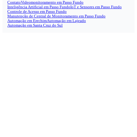
Contato
Videomonitoramento em Passo Fundo
Inteligência Artificial em Passo Fundo
IoT e Sensores em Passo Fundo
Controle de Acesso em Passo Fundo
Manutenção de Central de Monitoramento em Passo Fundo
Automação em Erechim
Automação em Lajeado
Automação em Santa Cruz do Sul